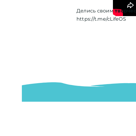
Делись своим
творче
https://t.me/cLifeOS