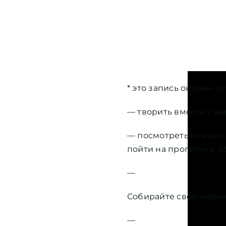
* это запись онлайн в
— творить вместе с н
— посмотреть сначала 
пойти на прогулку и 
—
Собирайте свои любим
—