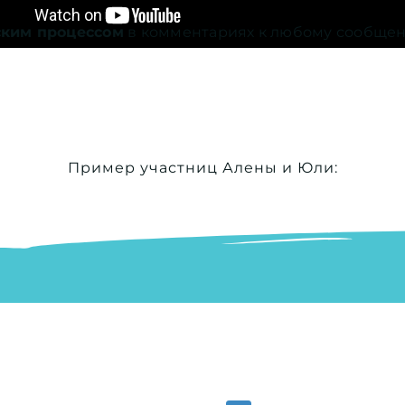
ским процессом
в комментариях к любому сообщен
Пример участниц Алены и Юли: