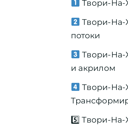
Твори-На-Х
Твори-На-
потоки
Твори-На-Х
и акрилом
Твори-На-Х
Трансформир
5️⃣
Твори-На-