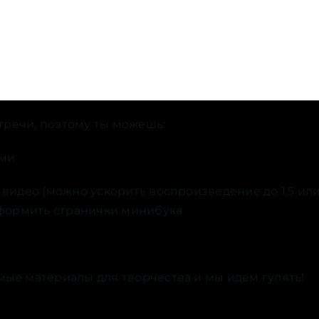
стречи, поэтому ты можешь:
ами
видео (можно ускорить воспроизведение до 1,5 или 
оформить странички минибука
ые материалы для творчества и мы идем гулять!