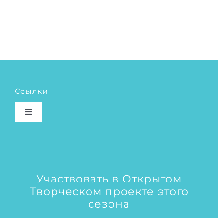
Ссылки
Toggle
Navigation
Бесплатный проект
Блог
Участвовать в Открытом
Творческом проекте этого
Об авторе
сезона